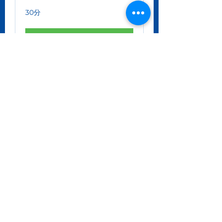
30分
今すぐ予約
Jestem akapitem. Kliknij tutaj, by
dodać własny tekst albo mnie
edytować. To proste.
ać. To proste.
2englishforlife@gmail.com
0048 607 903 638
©2020 by witalk