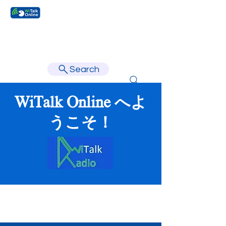
Learn faster, learn better.
Search
WiTalk Online へよ
うこそ！