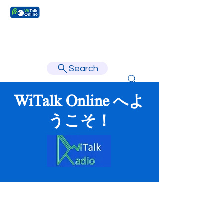
Learn faster, learn better.
Search
WiTalk Online へよ
うこそ！