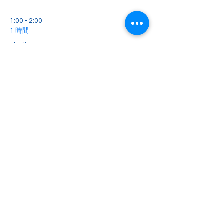
1:00 - 2:00
1 時間
Playlist 2
すべて見る
1つのアイテムが利用可能
2englishforlife@gmail.com
0048 607 903 638
©2020 by witalk