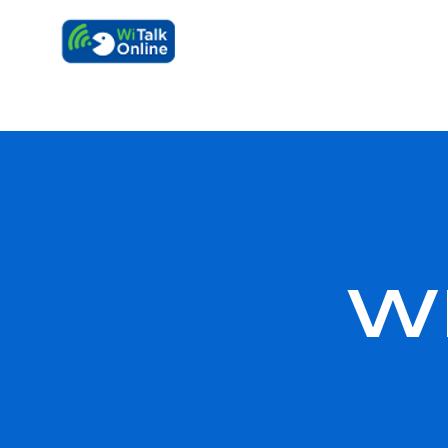
Learn faster, 
W