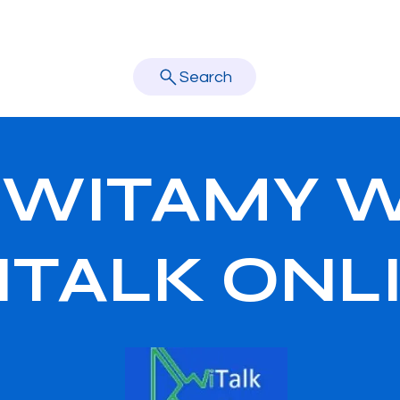
Home
About Us
New Page
Nasza szkoła
Teachers
learn better.
Search
WITAMY 
ITALK ONL