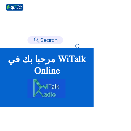
Learn faster, learn better.
Search
مرحبا بك في WiTalk
Online