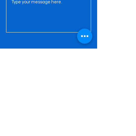
Wyślij
Administratorem danych jest English for life
David Scott, ul. Nałkowskich 98/39, 20-570
Lublin, NIP
946-264-53-16
, REGON
061599452
.
Dane wpisane w formularzu kontaktowym
będą przetwarzane w celu udzielenia
odpowiedzi na przesłane zapytanie.
2englishforlife@gmail.com
0048 607 903 638